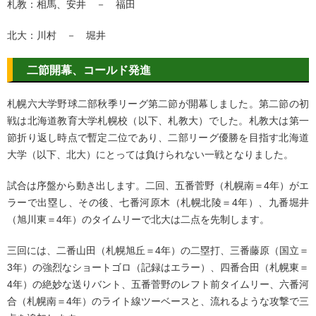
札教：相馬、安井 － 福田
北大：川村 － 堀井
二節開幕、コールド発進
札幌六大学野球二部秋季リーグ第二節が開幕しました。第二節の初
戦は北海道教育大学札幌校（以下、札教大）でした。
札教大は第一
節折り返し時点で暫定二位であり、二部リーグ優勝を目指す北海道
大学（以下、北大）にとっては負けられない一戦となりました。
試合は序盤から動き出します。二回、五番菅野（札幌南＝4年）がエ
ラーで出塁し、その後、七番河原木（札幌北陵＝4年）、九番堀井
（旭川東＝4年）のタイムリーで北大は二点を先制します。
三回には、二番山田（札幌旭丘＝4年）の二塁打、三番藤原（国立＝
3年）の強烈なショートゴロ（記録はエラー）、四番合田（札幌東＝
4年）の絶妙な送りバント、五番菅野のレフト前タイムリー、六番河
合（札幌南＝4年）のライト線ツーベースと、流れるような攻撃で三