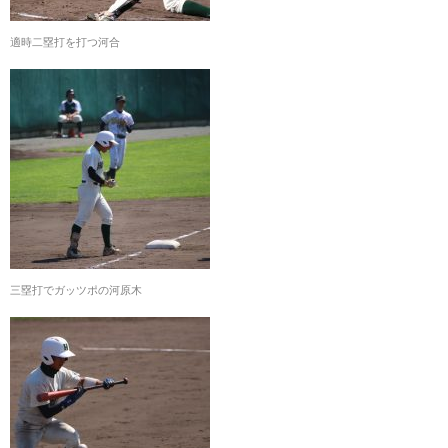
適時二塁打を打つ河合
三塁打でガッツポの河原木