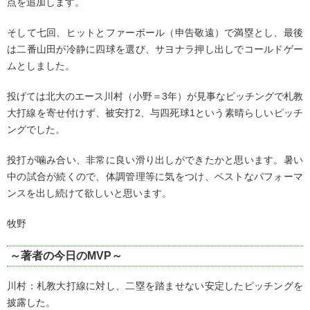
点を追加します。
そして七回、ヒットとファーボール（申告敬遠）で満塁とし、最後
は二番山田が冷静に四球を選び、サヨナラ押し出しでコールドゲー
ムとしました。
投げては北大のエース川村（小野＝3年）が見事なピッチングで札教
大打線を寄せ付けず、被安打2、与四死球1という素晴らしいピッチ
ングでした。
投打が噛み合い、非常に良い滑り出しができたかと思います。暑い
中の試合が続くので、体調管理等に気をつけ、ベストなパフォーマ
ンスを出し続けて欲しいと思います。
牧野
～著者の今日のMVP～
川村：札教大打線に対し、二塁を踏ませない安定したピッチングを
披露した。