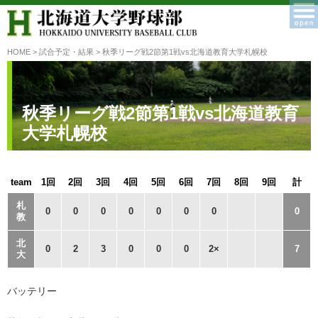
HOME
>
試合予定・結果
> 秋季リーグ戦2節第1戦vs北海道教育大学札幌校
秋季リーグ戦2節第1戦vs北海道教育
大学札幌校
team
1回
2回
3回
4回
5回
6回
7回
8回
9回
計
札
0
0
0
0
0
0
0
0
教
北
0
2
3
0
0
0
2×
7
大
バッテリー