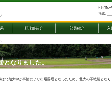
お問い
検索:
果
野球部紹介
部員紹介
入
た。
勝となりました。
2回戦は北翔大学が事情により出場辞退となったため、北大の不戦勝となり