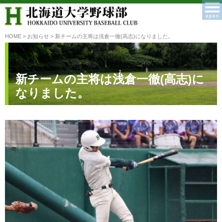
HOME
>
お知らせ
> 新チームの主将は浅倉一徹(高志)になりました。
新チームの主将は浅倉一徹(高志)に
なりました。