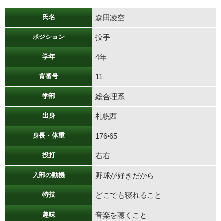
氏名
森田凌空
ポジション
投手
学年
4年
背番号
11
学部
総合理系
出身
札幌西
身長・体重
176•65
投打
右右
入部の動機
野球が好きだから
特技
どこでも寝れること
趣味
音楽を聴くこと