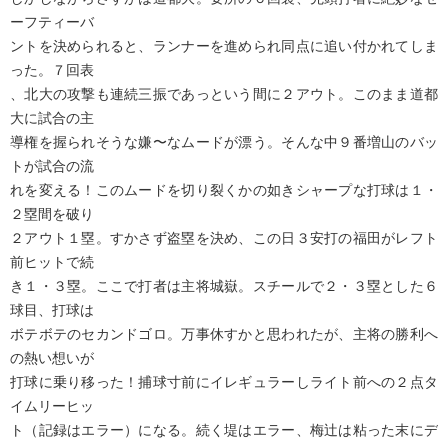
ーフティーバ
ントを決められると、ランナーを進められ同点に追い付かれてしま
った。７回表
、北大の攻撃も連続三振であっという間に２アウト。このまま道都
大に試合の主
導権を握られそうな嫌〜なムードが漂う。そんな中９番増山のバッ
トが試合の流
れを変える！このムードを切り裂くかの如きシャープな打球は１・
２塁間を破り
２アウト１塁。すかさず盗塁を決め、この日３安打の福田がレフト
前ヒットで続
き１・３塁。ここで打者は主将城嶽。スチールで２・３塁とした６
球目、打球は
ボテボテのセカンドゴロ。万事休すかと思われたが、主将の勝利へ
の熱い想いが
打球に乗り移った！捕球寸前にイレギュラーしライト前への２点タ
イムリーヒッ
ト（記録はエラー）になる。続く堤はエラー、梅辻は粘った末にデ