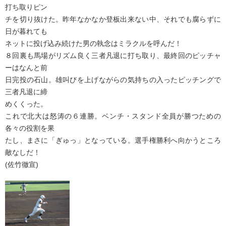
打ち取りピン
チを切り抜けた。昨年なかなか登板出来ない中、それでも腐らずに
日が暮れても
ネットに投げ込み続けた男の執念はミラクルを呼んだ！
８回裏も馬場がリズム良く三者凡退に打ち取り、最終回のピッチャ
ーはなんと前
日完投の石山。雄叫びを上げながらの気持ちの入ったピッチングで
三者凡退に締
めくくった。
これで北大は怒涛の６連勝。ベンチ・スタンド全員が勝つための
各々の役割を果
たし、まさに「ぎゅっ」となっている。選手権勝利へ向かうところ
敵なしだ！
(佐竹徹宣)