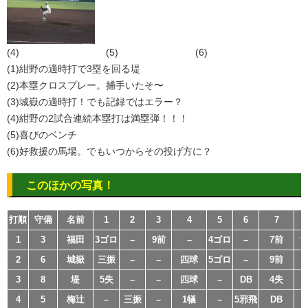
(4) (5) (6)
(1)紺野の適時打で3塁を回る堤
(2)本塁クロスプレー。捕手いたそ〜
(3)城嶽の適時打！でも記録ではエラー？
(4)紺野の2試合連続本塁打は満塁弾！！！
(5)喜びのベンチ
(6)好救援の馬場。でもいつからその投げ方に？
このほかの写真！
打順
守備
名前
1
2
3
4
5
6
7
1
3
福田
3ゴロ
–
9前
–
4ゴロ
–
7前
9
2
6
城嶽
三振
–
–
四球
5ゴロ
–
9前
3
8
堤
5失
–
–
四球
–
DB
4失
4
5
梅辻
–
三振
–
1犠
–
5邪飛
DB