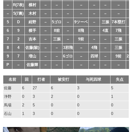
–
R(7表)
横村
–
–
–
–
–
–
–
–
5(7裏)
木村
–
–
–
–
–
–
–
5
D
紺野
–
5ゴロ
–
9ツーベ
–
三振
7本塁打
6
9
横手
–
8前
–
8飛
–
4直
7飛
7
2
吉本
–
三振
–
9前
–
–
三振
7
8
4
佐藤(駿)
–
–
3邪飛
–
4飛
–
三振
3
9
7
増山
–
–
6ゴロ
–
四球
–
9前
2
P
–
佐藤輝
–
–
–
–
–
–
–
名前
回
打者
被安打
与死四球
失点
佐藤
6
27
6
3
5
浄野
0
3
2
0
1
馬場
2
5
0
0
0
石山
1
3
0
0
0