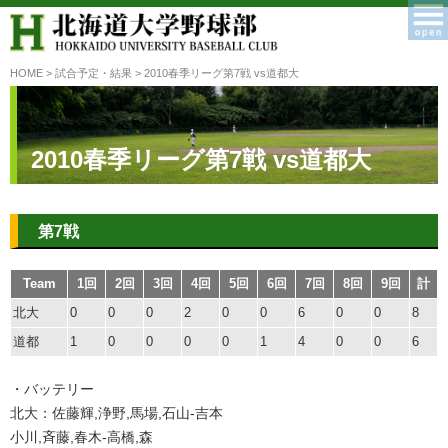
HOME
>
試合予定・結果
> 2010春季リーグ第7戦 vs道都大
2010春季リーグ第7戦 vs道都大
第7戦
Team
1回
2回
3回
4回
5回
6回
7回
8回
9回
計
北大
0
0
0
2
0
0
6
0
0
8
道都
1
0
0
0
0
1
4
0
0
6
・バッテリー
北大：佐藤輝,浄野,馬場,石山-吉本
小川,斉藤,春木-高橋,森