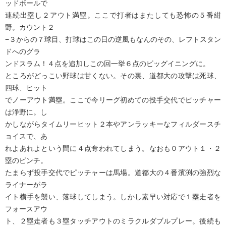
ッドボールで
連続出塁し２アウト満塁。ここで打者はまたしても恐怖の５番紺
野。カウント２
−３からの７球目、打球はこの日の逆風もなんのその、レフトスタン
ドへのグラ
ンドスラム！４点を追加しこの回一挙６点のビッグイニングに。
ところがどっこい野球は甘くない。その裏、道都大の攻撃は死球、
四球、ヒット
でノーアウト満塁。ここで今リーグ初めての投手交代でピッチャー
は浄野に。し
かしながらタイムリーヒット２本やアンラッキーなフィルダースチ
ョイスで、あ
れよあれよという間に４点奪われてしまう。なおも０アウト１・２
塁のピンチ。
たまらず投手交代でピッチャーは馬場。道都大の４番濱渕の強烈な
ライナーがラ
イト横手を襲い、落球してしまう。しかし素早い対応で１塁走者を
フォースアウ
ト、２塁走者も３塁タッチアウトのミラクルダブルプレー。後続も