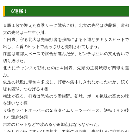
6連勝！
５勝１敗で迎えた春季リーグ戦第７戦、北大の先発は佐藤輝、道都
大の先発は一年生小川。
１回裏、守る北大は先頭打者を強風による不運なテキサスヒットで
出し、４番のヒットであっさりと先制されてしまう。
序盤は道都大ペースで試合が進んだが、ピンチは互いの支え合いで
切り抜けた。
北大にチャンスが訪れたのは４回表、先頭の主将城嶽が四球を選
ぶ。
俊足の城嶽に牽制を多投し、打者へ集中しきれなかったのか、続く
堤も四球、つなげる４番
梅辻が送る。打者は恐怖の５番紺野。初球、ボール気味の高めの球
を迷いなく振
り抜きライトオーバーの２点タイムリーツーベース。逆転！その後
も打撃絶好調
吉本のヒットなどで攻めるが追加点はならなかった。
しかしながらさすがは道都大。要所の６回裏、先頭打者に絶妙なセ