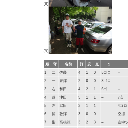
(8)
(9)
順
守
名前
打
安
点
１
1
二
佐藤
4
1
0
5ゴロ
–
2
一
泉澤
2
0
0
3ゴロ
–
3
右
和田
4
2
1
6ゴロ
–
4
遊
津田
5
1
1
–
7安
5
左
武田
3
1
1
–
4ゴロ
6
捕
敦澤
3
0
0
–
空振
7
指
高橋涼
3
2
3
–
左中