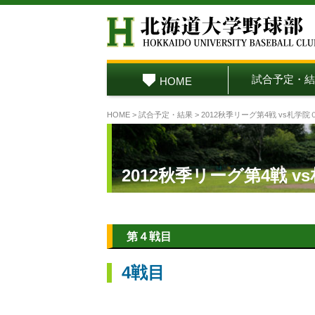
試合予定・結
HOME
HOME
>
試合予定・結果
> 2012秋季リーグ第4戦 vs札学院
2012秋季リーグ第4戦 v
第４戦目
4戦目