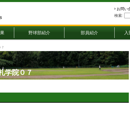
お問い
検索:
果
野球部紹介
部員紹介
入
０７
s札学院０７