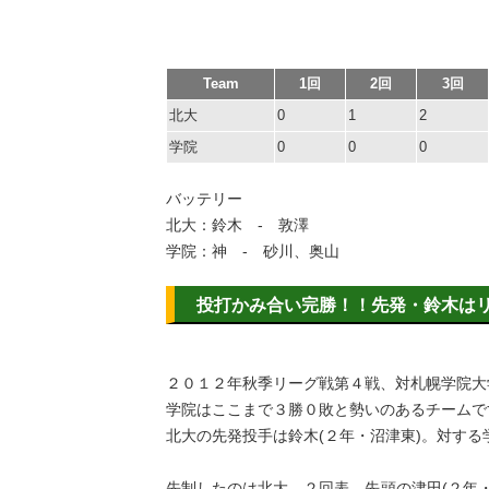
Team
1回
2回
3回
北大
0
1
2
学院
0
0
0
バッテリー
北大：鈴木 - 敦澤
学院：神 - 砂川、奥山
投打かみ合い完勝！！先発・鈴木は
２０１２年秋季リーグ戦第４戦、対札幌学院大
学院はここまで３勝０敗と勢いのあるチームで
北大の先発投手は鈴木(２年・沼津東)。対する
先制したのは北大。２回表、先頭の津田(２年