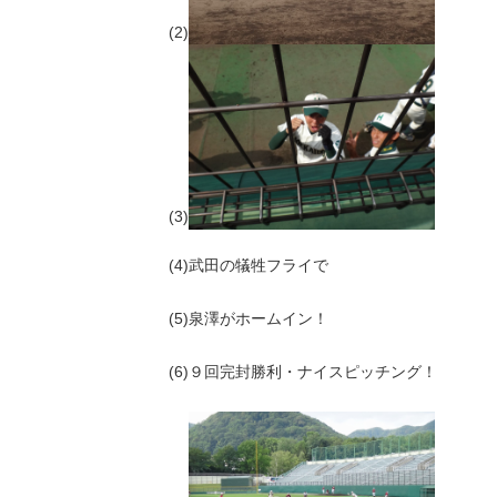
(2)
(3)
(4)武田の犠牲フライで
(5)泉澤がホームイン！
(6)９回完封勝利・ナイスピッチング！