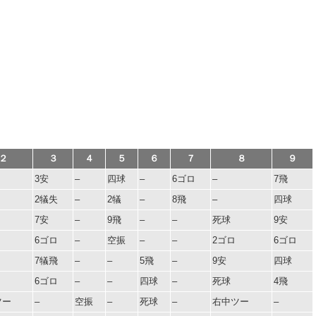
２
３
４
５
６
７
８
９
3安
–
四球
–
6ゴロ
–
7飛
2犠失
–
2犠
–
8飛
–
四球
7安
–
9飛
–
–
死球
9安
6ゴロ
–
空振
–
–
2ゴロ
6ゴロ
7犠飛
–
–
5飛
–
9安
四球
6ゴロ
–
–
四球
–
死球
4飛
ツー
–
空振
–
死球
–
右中ツー
–