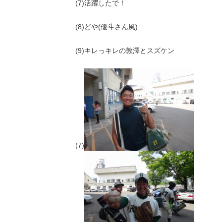
(7)活躍したで！
(8)どや(優斗さん風)
(9)キレっキレの敦澤とスズケン
(7)