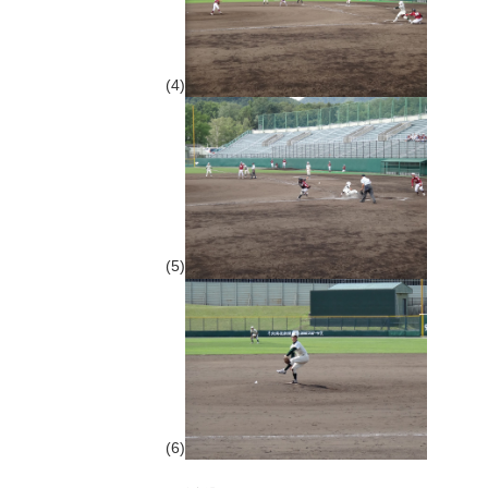
(4)
(5)
(6)