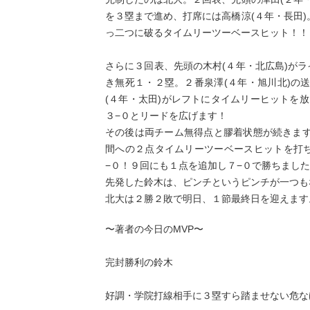
を３塁まで進め、打席には高橋涼(４年・長田
っ二つに破るタイムリーツーベースヒット！！
さらに３回表、先頭の木村(４年・北広島)がラ
き無死１・２塁。２番泉澤(４年・旭川北)の
(４年・太田)がレフトにタイムリーヒットを放
３−０とリードを広げます！
その後は両チーム無得点と膠着状態が続きま
間への２点タイムリーツーベースヒットを打ち
−０！９回にも１点を追加し７−０で勝ちまし
先発した鈴木は、ピンチというピンチが一つも
北大は２勝２敗で明日、１節最終日を迎えます
〜著者の今日のMVP〜
完封勝利の鈴木
好調・学院打線相手に３塁すら踏ませない危な