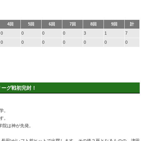
4回
5回
6回
7回
8回
9回
計
0
0
0
0
3
1
7
0
0
0
0
0
0
0
リーグ戦初完封！
学。
す。
学院は神が先発。
・長田)がレフト前ヒットで出塁します。その後２死となるものの、津田