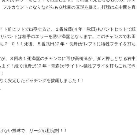
)。フルカウントとなりながらも８球目の直球を捉え、打球は左中間を真
イト前ヒットで出塁すると、１番佐藤(４年・秋田)もバントヒットで続
送りバントは相手のエラーを誘い満塁となります。このチャンスで和田
ち２−０！１死後、５番武田(２年・長野)がレフトに犠牲フライを打ち
すが、８回表１死満塁のチャンスに再び高橋涼が、ダメ押しとなる右中
ます！続く滝野沢(２年・青森)がライトへ犠牲フライを打ちこれで６
た！
なく安定したピッチングを披露しました！！
。
げない投球で、リーグ戦初完封！！