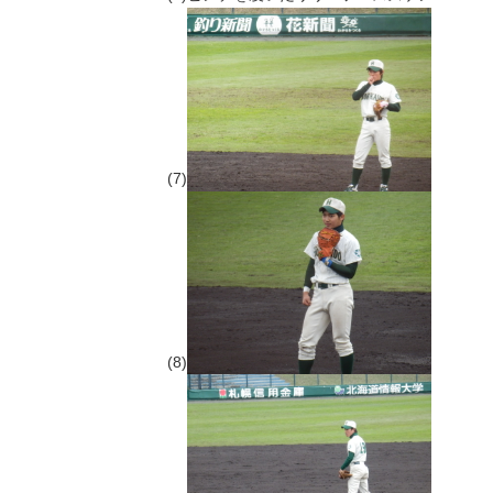
(7)
(8)