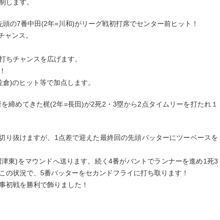
制します。
頭の7番中田(2年=川和)がリーグ戦初打席でセンター前ヒット！
のチャンス。
打ちチャンスを広げます。
！
=佐倉)のヒット等で加点します。
を締めてきた梶(2年=長田)が2死2・3塁から2点タイムリーを打たれ１
0点で切り抜けますが、1点差で迎えた最終回の先頭バッターにツーベースを
沼津東)をマウンドへ送ります。続く4番がバントでランナーを進め1死3
この状況で、5番バッターをセカンドフライに打ち取ります！
事初戦を勝利で飾りました！