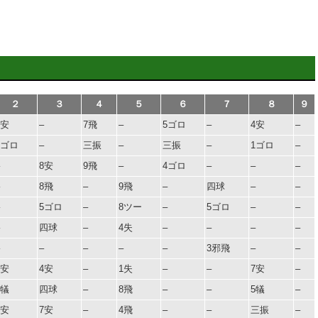
２
３
４
５
６
７
８
９
9安
–
7飛
–
5ゴロ
–
4安
–
6ゴロ
–
三振
–
三振
–
1ゴロ
–
8安
9飛
–
4ゴロ
–
–
–
8飛
–
9飛
–
四球
–
–
5ゴロ
–
8ツー
–
5ゴロ
–
–
四球
–
4失
–
–
–
–
–
–
–
–
3邪飛
–
–
8安
4安
–
1失
–
–
7安
–
3犠
四球
–
8飛
–
–
5犠
–
7安
7安
–
4飛
–
–
三振
–