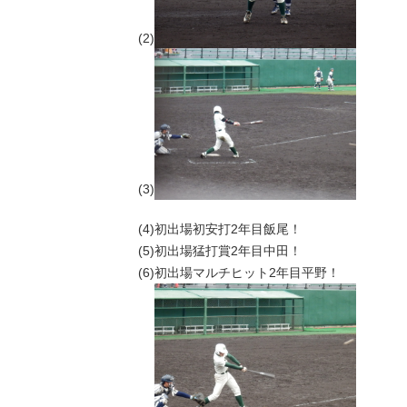
(2)
(3)
(4)初出場初安打2年目飯尾！
(5)初出場猛打賞2年目中田！
(6)初出場マルチヒット2年目平野！