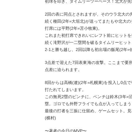
初球を叩き、タイムリーツーベース！北大が先
2回の表に同点とされますが、そのウラ北大の先
続く種田(2年=大垣北)が送ってまたもや北大
打席には平野(2年=苫小牧東)。
これまた初打席できれいにレフト前にヒットを
続く滝野沢が一二塁間を破るタイムリーヒット
2-1と勝ち越し、2回以降も初出場の飯尾(2年
3点差で迎えた7回表東海の攻撃。ここまで要所
点差に迫られます。
8回からは高橋(遼)(2年=札幌東)を投入し
打たれてしまいます。
この無死2塁のピンチに、ベンチは鈴木(3年=
塁。ゴロでも外野フライでも点が入ってしまう
最後の打者を三振に仕留め、ゲームセット。見
(横村)
〜著者の今日のMVP〜