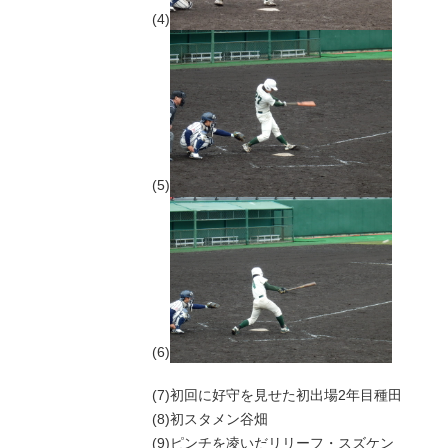
(4)
(5)
(6)
(7)初回に好守を見せた初出場2年目種田
(8)初スタメン谷畑
(9)ピンチを凌いだリリーフ・スズケン