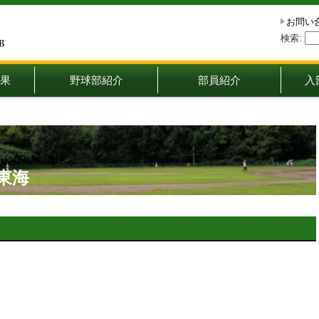
お問い
検索:
果
野球部紹介
部員紹介
入
s東海