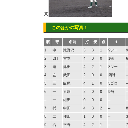
(9)
このほかの写真！
順
守
名前
打
安
点
１
1
中
滝野沢
5
3
1
9ツー
2
DH
宮本
4
0
0
1犠
3
遊
津田
4
2
1
8ツー
–
4
左
武田
2
0
0
四球
–
5
三
飯尾
4
1
0
5ゴロ
–
6
一
谷畑
2
0
0
9飛
–
–
一
紺田
0
0
0
–
–
7
捕
中田
4
3
2
–
8
二
種田
1
0
0
–
9
右
平野
4
2
1
–