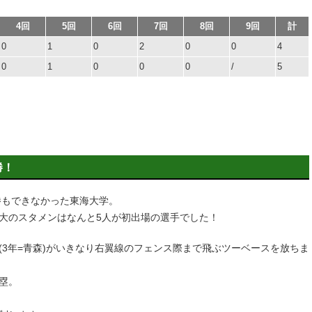
4回
5回
6回
7回
8回
9回
計
0
1
0
2
0
0
4
0
1
0
0
0
/
5
勝！
勝もできなかった東海大学。
大のスタメンはなんと5人が初出場の選手でした！
3年=青森)がいきなり右翼線のフェンス際まで飛ぶツーベースを放ちま
3塁。