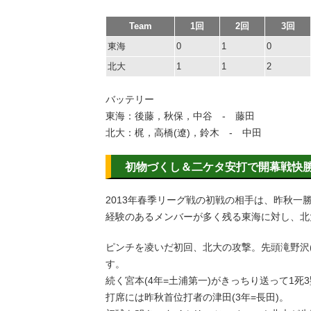
Team
1回
2回
3回
東海
0
1
0
北大
1
1
2
バッテリー
東海：後藤，秋保，中谷 - 藤田
北大：梶，高橋(遼)，鈴木 - 中田
初物づくし＆二ケタ安打で開幕戦快
2013年春季リーグ戦の初戦の相手は、昨秋一
経験のあるメンバーが多く残る東海に対し、北
ピンチを凌いだ初回、北大の攻撃。先頭滝野沢(
す。
続く宮本(4年=土浦第一)がきっちり送って1死
打席には昨秋首位打者の津田(3年=長田)。