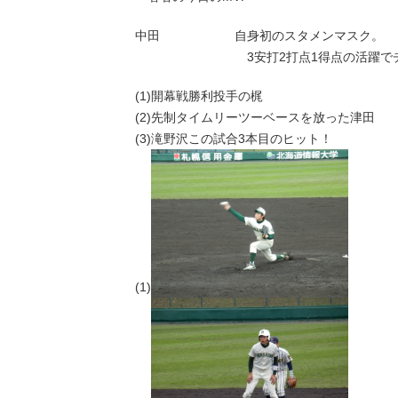
中田 自身初のスタメンマスク。
3安打2打点1得点の活躍でチーム
(1)開幕戦勝利投手の梶
(2)先制タイムリーツーベースを放った津田
(3)滝野沢この試合3本目のヒット！
(1)