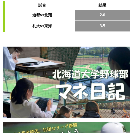
試合
結果
道都vs北翔
2-0
札大vs東海
3-5