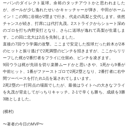
ーバンのダイレクト返球。余裕のタッチアウトかと思われました
が、ボールが少し逸れたせいかキャッチャーが弾き、中田がホーム
イン！この間に谷畑が2塁まで行き、代走の高梨と交代します。依然
チャンスが続き、打席には代打丸茂。2ストライクからショート深め
のゴロを打ち内野安打となり、さらに送球が逸れて高梨が生還しま
す。この回に北大は2点を先制しました。
直後の7回ウラ学園の攻撃。ここまで安定した投球だった鈴木が2本
のヒットと振り逃げで2死満塁のピンチを招きますが、ここからリリ
ーフした梶が2番打者をフライに仕留め、ピンチを凌ぎます。
9回ウラは梶が先頭を切り楽勝ムードかと思いきや、1死から9番が
中前ヒット、1番がファーストゴロで2死2塁となり、2番打者に右中
間ツーベースを打たれ1点を返されてしまいます。
2死2塁の一打同点の場面でしたが、最後はライトへの大きなフライ
を丸茂が背走してがっちりキャッチ。2-1で辛くも勝ち、成績を3勝
3敗としました。
(横村)
〜著者の今日のMVP〜