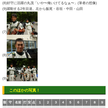
(8)好守に活躍の丸茂「いや〜俺いけてるなぁ〜」(筆者の想像)
(9)躍動する2年目達。左から飯尾・谷垣・中田・山田
(7)
(8)
(9)
このほかの写真！
順
守
名前
打
安
点
１
２
３
４
５
６
７
８
９