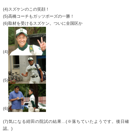
(4)スズケンのこの笑顔！
(5)高橋コーチもガッツポーズの一勝！
(6)取材を受けるスズケン。ついに全国区か
(4)
(5)
(6)
(7)気になる紺田の院試の結果…(※落ちていたようです。後日確
認。)