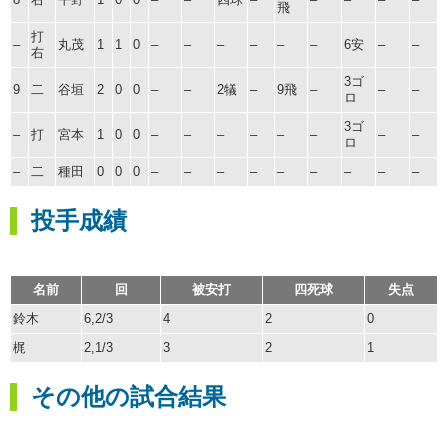
飛
打
–
丸茂
1
1
0
–
–
–
–
–
–
6安
–
–
右
3ゴ
9
二
谷垣
2
0
0
–
–
2犠
–
9飛
–
–
–
ロ
3ゴ
–
打
宮本
1
0
0
–
–
–
–
–
–
–
–
ロ
–
二
種田
0
0
0
–
–
–
–
–
–
–
–
–
投手成績
名前
回
被安打
四死球
失点
鈴木
6,2/3
4
2
0
梶
2,1/3
3
2
1
その他の試合結果