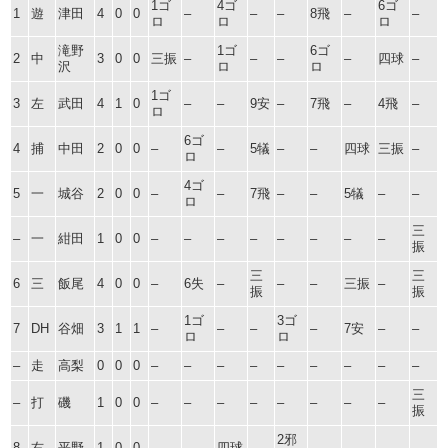
1ゴ
4ゴ
6ゴ
1
遊
津田
4
0
0
–
–
–
8飛
–
–
ロ
ロ
ロ
滝野
1ゴ
6ゴ
2
中
3
0
0
三振
–
–
–
–
四球
–
沢
ロ
ロ
1ゴ
3
左
武田
4
1
0
–
–
9安
–
7飛
–
4飛
–
ロ
6ゴ
4
捕
中田
2
0
0
–
–
5犠
–
–
四球
三振
–
ロ
4ゴ
5
一
城谷
2
0
0
–
–
7飛
–
–
5犠
–
–
ロ
三
–
一
紺田
1
0
0
–
–
–
–
–
–
–
–
振
三
三
6
三
飯尾
4
0
0
–
6失
–
–
–
三振
–
振
振
1ゴ
3ゴ
7
DH
谷畑
3
1
1
–
–
–
–
7安
–
–
ロ
ロ
–
走
高梨
0
0
0
–
–
–
–
–
–
–
–
–
三
–
打
磯
1
0
0
–
–
–
–
–
–
–
–
振
2邪
8
右
平野
1
0
0
–
–
四球
–
–
–
–
–