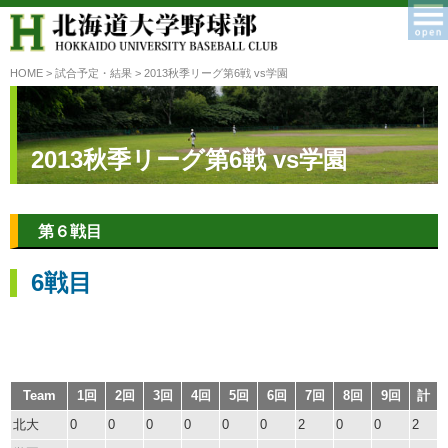
HOME
>
試合予定・結果
> 2013秋季リーグ第6戦 vs学園
2013秋季リーグ第6戦 vs学園
第６戦目
6戦目
Team
1回
2回
3回
4回
5回
6回
7回
8回
9回
計
北大
0
0
0
0
0
0
2
0
0
2