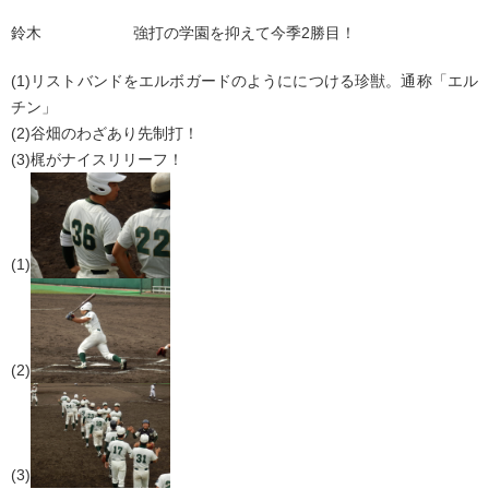
鈴木 強打の学園を抑えて今季2勝目！
(1)リストバンドをエルボガードのようににつける珍獣。通称「エル
チン」
(2)谷畑のわざあり先制打！
(3)梶がナイスリリーフ！
(1)
(2)
(3)