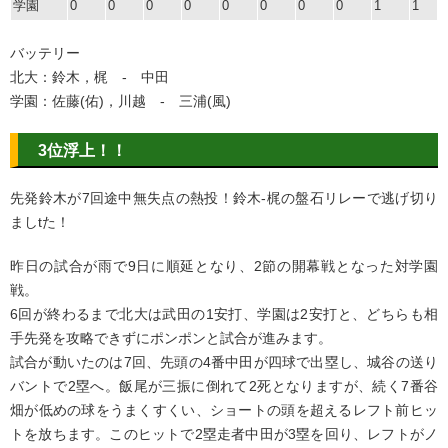
学園
0
0
0
0
0
0
0
0
1
1
バッテリー
北大：鈴木，梶 - 中田
学園：佐藤(佑)，川越 - 三浦(風)
3位浮上！！
先発鈴木が7回途中無失点の熱投！鈴木-梶の盤石リレーで逃げ切り
ましtた！
昨日の試合が雨で9日に順延となり、2節の開幕戦となった対学園
戦。
6回が終わるまで北大は武田の1安打、学園は2安打と、どちらも相
手先発を攻略できずにポンポンと試合が進みます。
試合が動いたのは7回、先頭の4番中田が四球で出塁し、城谷の送り
バントで2塁へ。飯尾が三振に倒れて2死となりますが、続く7番谷
畑が低めの球をうまくすくい、ショートの頭を超えるレフト前ヒッ
トを放ちます。このヒットで2塁走者中田が3塁を回り、レフトがノ