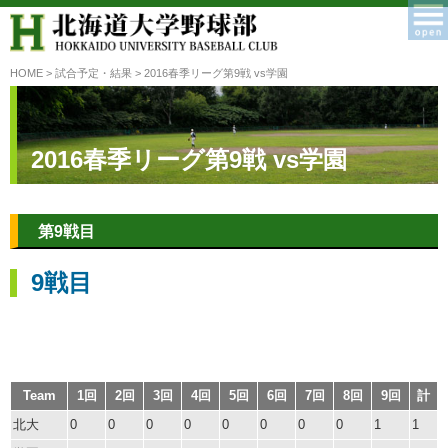
HOME
>
試合予定・結果
> 2016春季リーグ第9戦 vs学園
2016春季リーグ第9戦 vs学園
第9戦目
9戦目
Team
1回
2回
3回
4回
5回
6回
7回
8回
9回
計
北大
0
0
0
0
0
0
0
0
1
1