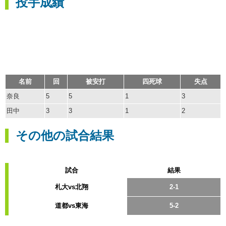
投手成績
名前
回
被安打
四死球
失点
奈良
5
5
1
3
田中
3
3
1
2
その他の試合結果
試合
結果
札大vs北翔
2-1
道都vs東海
5-2