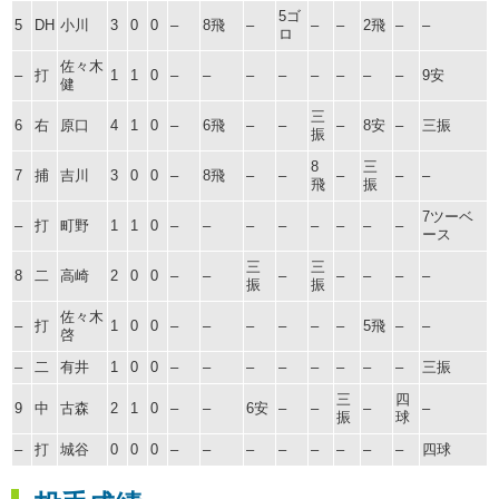
5ゴ
5
DH
小川
3
0
0
–
8飛
–
–
–
2飛
–
–
ロ
佐々木
–
打
1
1
0
–
–
–
–
–
–
–
–
9安
健
三
6
右
原口
4
1
0
–
6飛
–
–
–
8安
–
三振
振
8
三
7
捕
吉川
3
0
0
–
8飛
–
–
–
–
–
飛
振
7ツーベ
–
打
町野
1
1
0
–
–
–
–
–
–
–
–
ース
三
三
8
二
高崎
2
0
0
–
–
–
–
–
–
–
振
振
佐々木
–
打
1
0
0
–
–
–
–
–
–
5飛
–
–
啓
–
二
有井
1
0
0
–
–
–
–
–
–
–
–
三振
三
四
9
中
古森
2
1
0
–
–
6安
–
–
–
–
振
球
–
打
城谷
0
0
0
–
–
–
–
–
–
–
–
四球