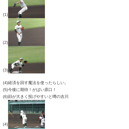
(1)
(2)
(3)
(4)経済を回す魔法を使ったらしい。
(5)今後に期待！がばい原口！
(6)顔が大きく投げやすいと噂の吉川
(4)