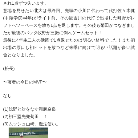
され1点ずつ失います。
意地を見せたい北大は最終回、先頭の小川に代わって代打佐々木健
(甲陽学院=4年)がライト前、その後吉川の代打で出場した町野がレ
フトへツーベースを放ち1点を返します。その後も菊田がつなぎまし
たが最後のバッタ牧野が三振に倒れゲームセット！
最後に4年生二人の活躍で1点返せたのは明るい材料でした！また初
出場の原口も初ヒットを放つなど来季に向けて明るい話題が多い試
合となりました。
(松長)
〜著者の今日のMVP〜
なし
(1)浅野と対をなす剛腕奈良
(2)初三塁先発菊田！！
(3)ムッシュ山崎。魔法使い。