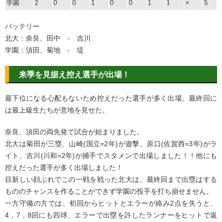
学園
2
0
0
1
0
0
1
1
×
5
バッテリー
北大：奈良、田中 - 吉川
学園：須田、菊地 - 堤
来季を見据え控え選手が出場！
最下位になる心配もないため控えだった選手が多く出場。最終回に
は最上級生たちが意地を見せた。
奈良、須田の両先発で試合が始まりました。
北大は菊田が三塁、山崎(国立=2年)が遊撃、原口(佐賀西=3年)がラ
イト、吉川(川和=2年)が捕手でスタメンで出場しました！！他にも
控えだった選手が多く出場しました！
目新しい顔ぶれでこの一戦を戦った北大は、最終回まで出塁はする
もののチャンスを作ることができず学園の投手を打ち崩せません。
一方守備の方では、初回からヒットとエラーが絡み2点を失うと、
4，7，8回にも四球、エラーで出塁を許したランナーをヒットで返