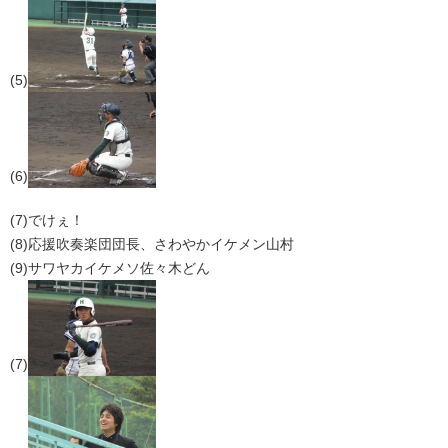
(5)
(6)
(7)でけぇ！
(8)応援吹奏楽団団長、さわやかイケメン山村
(9)サワヤカイケメソ佐々木どん
(7)