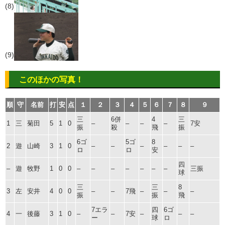
(8)
(9)
このほかの写真！
順
守
名前
打
安
点
１
２
３
４
５
６
７
８
９
三
6併
4
三
1
三
菊田
5
1
0
–
–
–
–
7安
振
殺
飛
振
6ゴ
5ゴ
8
2
遊
山崎
3
1
0
–
–
–
–
–
–
ロ
ロ
安
四
–
遊
牧野
1
0
0
–
–
–
–
–
–
–
三振
球
三
三
8
3
左
安井
4
0
0
–
–
7飛
–
–
–
振
振
飛
7エラ
四
6ゴ
4
一
後藤
3
1
0
–
–
7安
–
–
–
ー
球
ロ