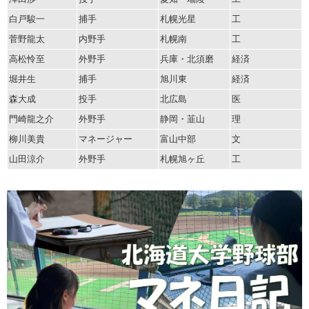
白戸駿一
捕手
札幌光星
工
菅野龍太
内野手
札幌南
工
高松怜至
外野手
兵庫・北須磨
経済
堀井生
捕手
旭川東
経済
森大成
投手
北広島
医
門崎龍之介
外野手
静岡・韮山
理
柳川美貴
マネージャー
富山中部
文
山田涼介
外野手
札幌旭ヶ丘
工