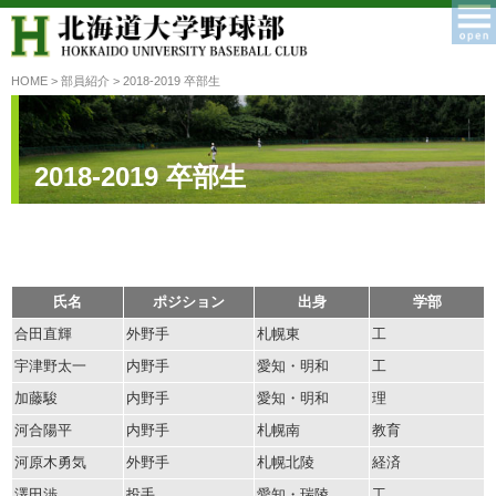
HOME
>
部員紹介
> 2018‐2019 卒部生
2018‐2019 卒部生
氏名
ポジション
出身
学部
合田直輝
外野手
札幌東
工
宇津野太一
内野手
愛知・明和
工
加藤駿
内野手
愛知・明和
理
河合陽平
内野手
札幌南
教育
河原木勇気
外野手
札幌北陵
経済
澤田渉
投手
愛知・瑞陵
工