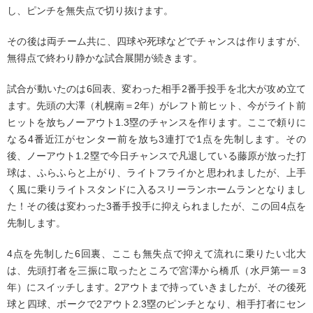
し、ピンチを無失点で切り抜けます。
その後は両チーム共に、四球や死球などでチャンスは作りますが、
無得点で終わり静かな試合展開が続きます。
試合が動いたのは6回表、変わった相手2番手投手を北大が攻め立て
ます。先頭の大澤（札幌南＝2年）がレフト前ヒット、今がライト前
ヒットを放ちノーアウト1.3塁のチャンスを作ります。ここで頼りに
なる4番近江がセンター前を放ち3連打で1点を先制します。その
後、ノーアウト1.2塁で今日チャンスで凡退している藤原が放った打
球は、ふらふらと上がり、ライトフライかと思われましたが、上手
く風に乗りライトスタンドに入るスリーランホームランとなりまし
た！その後は変わった3番手投手に抑えられましたが、この回4点を
先制します。
4点を先制した6回裏、ここも無失点で抑えて流れに乗りたい北大
は、先頭打者を三振に取ったところで宮澤から橋爪（水戸第一＝3
年）にスイッチします。2アウトまで持っていきましたが、その後死
球と四球、ボークで2アウト2.3塁のピンチとなり、相手打者にセン