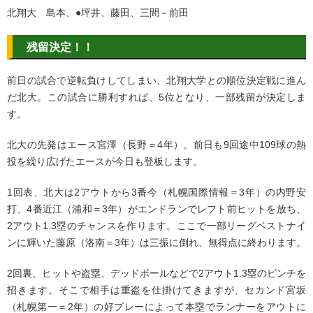
北翔大 島本、●坪井、藤田、三間－前田
残留決定！！
前日の試合で逆転負けしてしまい、北翔大学との順位決定戦に進ん
だ北大。この試合に勝利すれば、5位となり、一部残留が決定しま
す。
北大の先発はエース宮澤（長野＝4年）。前日も9回途中109球の熱
投を繰り広げたエースが今日も登板します。
1回表、北大は2アウトから3番今（札幌国際情報＝3年）の内野安
打、4番近江（浦和＝3年）がエンドランでレフト前ヒットを放ち、
2アウト1.3塁のチャンスを作ります。ここで一部リーグベストナイ
ンに輝いた藤原（洛南＝3年）は三振に倒れ、無得点に終わります。
2回裏、ヒットや盗塁、デッドボールなどで2アウト1.3塁のピンチを
招きます。そこで相手は重盗を仕掛けてきますが、セカンド宮坂
（札幌第一＝2年）の好プレーによって本塁でランナーをアウトに