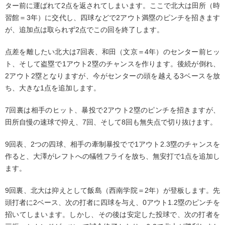
ター前に運ばれて2点を返されてしまいます。ここで北大は田所（時
習館＝3年）に交代し、四球などで2アウト満塁のピンチを招きます
が、追加点は取られず2点でこの回を終了します。
点差を離したい北大は7回表、和田（文京＝4年）のセンター前ヒッ
ト、そして盗塁で1アウト2塁のチャンスを作ります。後続が倒れ、
2アウト2塁となりますが、今がセンターの頭を越える3ベースを放
ち、大きな1点を追加します。
7回裏は相手のヒット、暴投で2アウト2塁のピンチを招きますが、
田所自慢の速球で抑え、7回、そして8回も無失点で切り抜けます。
9回表、2つの四球、相手の牽制暴投でで1アウト2.3塁のチャンスを
作ると、大澤がレフトへの犠牲フライを放ち、無安打で1点を追加し
ます。
9回裏、北大は抑えとして飯島（西南学院＝2年）が登板します。先
頭打者に2ベース、次の打者に四球を与え、0アウト1.2塁のピンチを
招いてしまいます。しかし、その後は安定した投球で、次の打者を