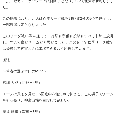
三振、セカンドゲッツーで試合終了となり、6-2で北大が勝利しまし
た。
この結果により、北大は春季リーグ戦を3勝7敗2分の5位で終了し、
一部残留決定となりました！
このリーグ戦13戦を通じて、打撃も守備も投球もすべて非常に成長
し、すごく良いチームだと思いました。この調子で秋季リーグ戦で
は優勝して神宮大会に出場できるよう応援しています。
渡邉
〜筆者の選ぶ本日のMVP〜
宮澤 大成（長野＝4年）
エースの意地を見せ、5回途中を無失点で抑える。この調子でチーム
を引っ張り、神宮出場を目指して欲しい。
藤原 健裕（洛南＝3年）