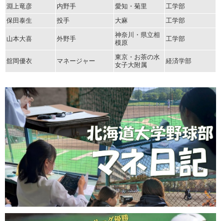
淵上竜彦
内野手
愛知・菊里
工学部
保田泰生
投手
大麻
工学部
神奈川・県立相
山本大喜
外野手
工学部
模原
東京・お茶の水
舘岡優衣
マネージャー
経済学部
女子大附属