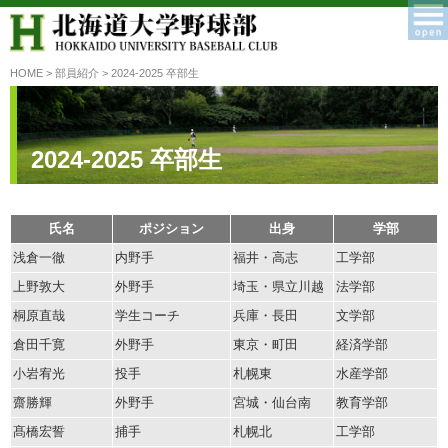
HOME
>
部員紹介
> 2024-2025 卒部生
2024-2025 卒部生
氏名
ポジション
出身
学部
浅倉一徹
内野手
福井・高志
工学部
上野敦大
外野手
埼玉・県立川越
法学部
桐原直哉
学生コーチ
兵庫・長田
文学部
倉田千寛
外野手
東京・町田
経済学部
小岩宥光
投手
札幌東
水産学部
齋勝輝
外野手
宮城・仙台南
教育学部
髙橋宏誓
捕手
札幌北
工学部