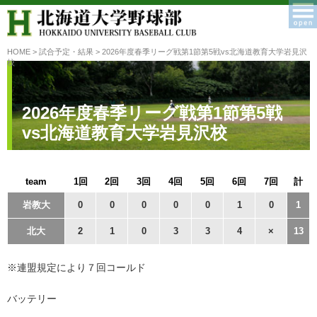
HOME
>
試合予定・結果
> 2026年度春季リーグ戦第1節第5戦vs北海道教育大学岩見沢
校
2026年度春季リーグ戦第1節第5戦
vs北海道教育大学岩見沢校
team
1回
2回
3回
4回
5回
6回
7回
計
岩教大
0
0
0
0
0
1
0
1
北大
2
1
0
3
3
4
×
13
※連盟規定により７回コールド
バッテリー