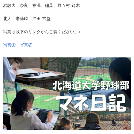
岩教大 奈良、福澤、稲葉、野々村‐鈴木
北大 齋藤時、沖田‐常盤
写真は以下のリンクからご覧ください。↓
写真①
写真②