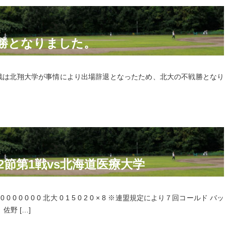
勝となりました。
2回戦は北翔大学が事情により出場辞退となったため、北大の不戦勝となり
2節第1戦vs北海道医療大学
 0 0 0 0 0 0 0 北大 0 1 5 0 2 0 × 8 ※連盟規定により７回コールド バッ
野 […]