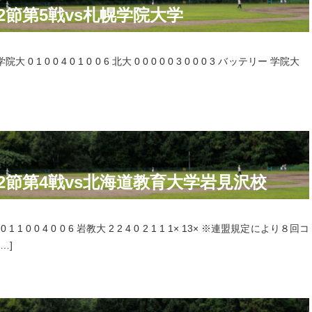
2節第5戦vs札幌学院大学
大 0 1 0 0 4 0 1 0 0 6 北大 0 0 0 0 0 3 0 0 0 3 バッテリー 学院大
第2節第4戦vs北海道教育大学岩見沢校
 1 1 0 0 4 0 0 6 岩教大 2 2 4 0 2 1 1 1× 13× ※連盟規定により８回コ
…]