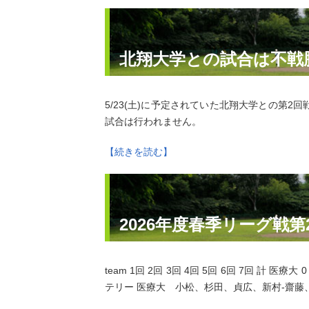
北翔大学との試合は不戦
5/23(土)に予定されていた北翔大学との第
試合は行われません。
【続きを読む】
2026年度春季リーグ戦第
team 1回 2回 3回 4回 5回 6回 7回 計 医療大 0
テリー 医療大 小松、杉田、貞広、新村‐齋藤、佐