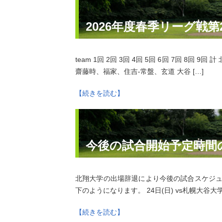
2026年度春季リーグ戦第
team 1回 2回 3回 4回 5回 6回 7回 8回 9回 計 北大
齋藤時、福家、住吉‐常盤、玄道 大谷 […]
【続きを読む】
今後の試合開始予定時間
北翔大学の出場辞退により今後の試合スケジュ
下のようになります。 24日(日) vs札幌大谷大学 第
【続きを読む】