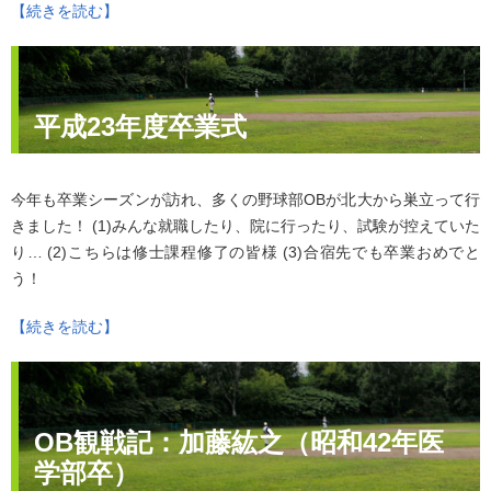
【続きを読む】
平成23年度卒業式
今年も卒業シーズンが訪れ、多くの野球部OBが北大から巣立って行
きました！ (1)みんな就職したり、院に行ったり、試験が控えていた
り… (2)こちらは修士課程修了の皆様 (3)合宿先でも卒業おめでと
う！
【続きを読む】
OB観戦記：加藤紘之（昭和42年医
学部卒）