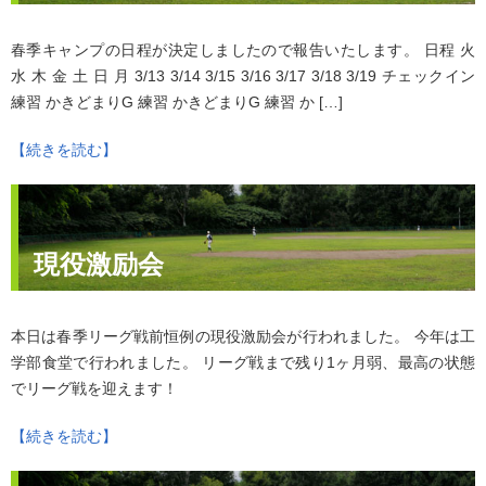
春季キャンプの日程が決定しましたので報告いたします。 日程 火
水 木 金 土 日 月 3/13 3/14 3/15 3/16 3/17 3/18 3/19 チェックイン
練習 かきどまりG 練習 かきどまりG 練習 か […]
【続きを読む】
現役激励会
本日は春季リーグ戦前恒例の現役激励会が行われました。 今年は工
学部食堂で行われました。 リーグ戦まで残り1ヶ月弱、最高の状態
でリーグ戦を迎えます！
【続きを読む】