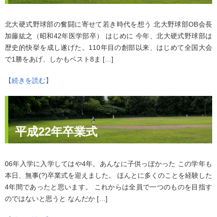
北大硬式野球部の奮闘に寄せて若き時代を想う 北大野球部OB会長
加藤紘之（昭和42年医学部卒） はじめに 今年、北大硬式野球部は
歴史的快挙を成し遂げた。110年目の創部以来、はじめて全国大会
で1勝をあげ、しかもベスト8ま […]
【続きを読む】
平成22年卒業式
06年入学に入学してはや4年。あんなに子供っぽかった この学年も
本日、無事(?)卒業式を迎えました。 ほんとに多くのことを経験した
4年間であったと思います。 これからは全員で一つのものを目指す
のではないと思うと なんだか […]