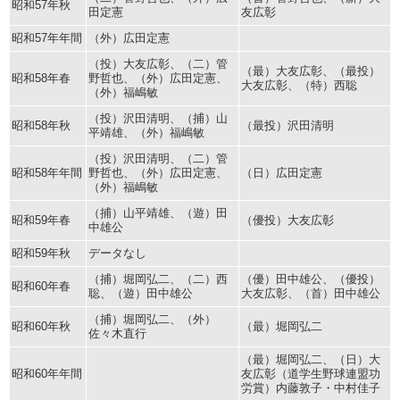
昭和57年秋
田定憲
友広彰
昭和57年年間
（外）広田定憲
（投）大友広彰、（二）管
（最）大友広彰、（最投）
昭和58年春
野哲也、（外）広田定憲、
大友広彰、（特）西聡
（外）福嶋敏
（投）沢田清明、（捕）山
昭和58年秋
（最投）沢田清明
平靖雄、（外）福嶋敏
（投）沢田清明、（二）管
昭和58年年間
野哲也、（外）広田定憲、
（日）広田定憲
（外）福嶋敏
（捕）山平靖雄、（遊）田
昭和59年春
（優投）大友広彰
中雄公
昭和59年秋
データなし
（捕）堀岡弘二、（二）西
（優）田中雄公、（優投）
昭和60年春
聡、（遊）田中雄公
大友広彰、（首）田中雄公
（捕）堀岡弘二、（外）
昭和60年秋
（最）堀岡弘二
佐々木直行
（最）堀岡弘二、（日）大
昭和60年年間
友広彰（道学生野球連盟功
労賞）内藤敦子・中村佳子