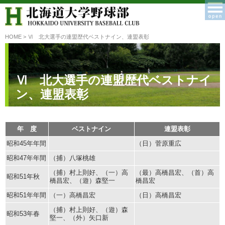
HOME
> Ⅵ 北大選手の連盟歴代ベストナイン、連盟表彰
Ⅵ 北大選手の連盟歴代ベストナイ
ン、連盟表彰
年 度
ベストナイン
連盟表彰
昭和45年年間
（日）菅原重広
昭和47年年間
（捕）八塚桃雄
（捕）村上則好、（一）高
（最）高橋昌宏、（首）高
昭和51年秋
橋昌宏、（遊）森堅一
橋昌宏
昭和51年年間
（一）高橋昌宏
（日）高橋昌宏
（捕）村上則好、（遊）森
昭和53年春
堅一、（外）矢口新