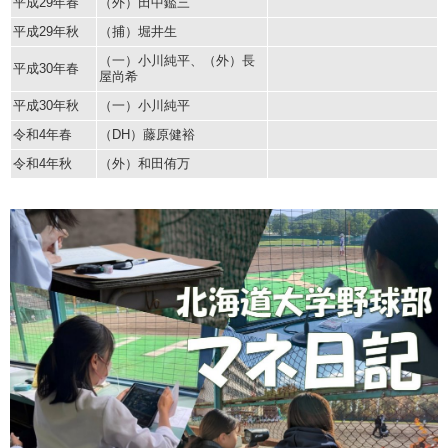
平成29年春
（外）田中鑑三
平成29年秋
（捕）堀井生
（一）小川純平、（外）長
平成30年春
屋尚希
平成30年秋
（一）小川純平
令和4年春
（DH）藤原健裕
令和4年秋
（外）和田侑万