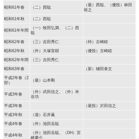
（最）西聡、（優投）林田
昭和61年春
（二）西聡
裕之
昭和61年秋
（二）西聡
（一）牧田弘満、（二）西
昭和61年年間
聡
昭和62年春
（三）吉田秀仁
（特）古崎睦
昭和62年秋
（外）大塚宣樹
（優投）古崎睦
昭和62年年間
（三）吉田秀仁
昭和63年春
（新）樋田泰文
平成2年春（2
（最）山本剛
部）
（外）武田信之、（外）米
平成3年春
谷功
平成3年春
（最投）沢田信之
平成3年秋
（遊）石井薫
平成4年春
（外）池田岳聡
（外）池田岳聡、（DH）宮
平成4年秋
崎慶介