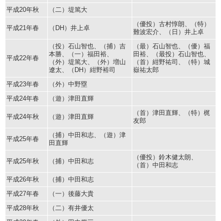
平成20年秋
（二）堤篤大
（優投）古村惇朗、（特）
平成21年春
（DH）井上卓
難波宏介、（日）井上卓
（投）石山智也、（捕）吉
（最）石山智也、（優）福
本勝、（一）福田裕、
田裕、（最投）石山智也、
平成22年春
（外）堤篤大、（外）増山
（首）紺野祐司、（特）城
遼太、（DH）紺野裕司
嶽祐太郎
平成23年春
（外）中野塁
平成24年春
（遊）津田直輝
（首）津田直輝、（特）梶
平成24年秋
（遊）津田直輝
友郎
（捕）中田和志、（遊）津
平成25年春
田直輝
（優投）鈴木健太朗、
平成25年秋
（捕）中田和志
（首）中田和志
平成26年秋
（捕）中田和志
平成27年春
（一）後藤大貴
平成28年秋
（二）有井優太